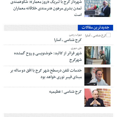
شهردار کرج با تبریک «روز معمار»: شکوهمندی
تمدن بشری مرهون هنرمندی خلاقانه معماران
است
جدیدترین مقالات
مهراب رجبی
کرج شناسی ، آسارا
علی مهری
شهر فراتر از کالبد: خوشنویسی و روح گمشده
شهرکرج
خدمات تلفن درسطح شهر کرج با افق دو ساله بر
مبنای فیبر نوری خواهد بود
کرج شناسی ؛ عظیمیه