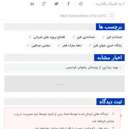
به اشتراک بگذارید :
https://jahanalborz.ir/?p=1972
برچسب ها
استاندار البرز
استانداری البرز
افتتاح پروژه های عمرانی
پایگاه خبری جهان البرز
دهه مبارک فجر
مجتبی عبدالهی
اخبار مشابه
بهره برداری از بوستان رضوان فردیس
ثبت دیدگاه
دیدگاه های ارسال شده توسط شما، پس از تایید توسط تیم مدیریت در وب
منتشر خواهد شد.
پیام هایی که حاوی تهمت یا افترا باشد منتشر نخواهد شد.