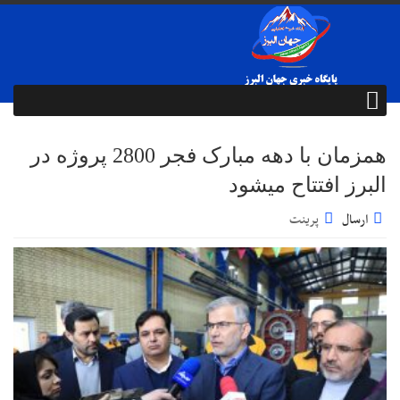
همزمان با دهه مبارک فجر 2800 پروژه در
البرز افتتاح میشود
ارسال
پرینت