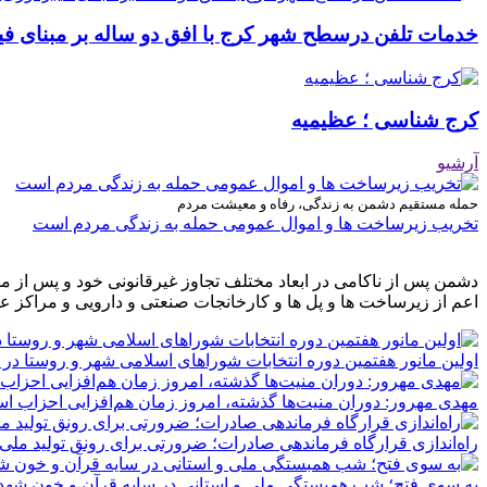
خدمات تلفن درسطح شهر کرج با افق دو ساله بر مبنای فیب
کرج شناسی ؛ عظیمیه
آرشیو
حمله مستقیم دشمن به زندگی، رفاه و معیشت مردم
تخریب زیرساخت ها و اموال عمومی حمله به زندگی مردم است
دشمن پس از ناکامی در ابعاد مختلف تجاوز غیرقانونی خود و پس از م
اعم از زیرساخت ها و پل ها و کارخانجات صنعتی و دارویی و مراکز ع
اولین مانور هفتمین دوره انتخابات شوراهای اسلامی شهر و روستا در 
مهدی مهرور: دوران منیت‌ها گذشته، امروز زمان هم‌افزایی احزاب ا
راه‌اندازی قرارگاه فرماندهی صادرات؛ ضرورتی برای رونق تولید ملی
به سوی فتح؛ شب همبستگی ملی و استانی در سایه قرآن و خون شهدا