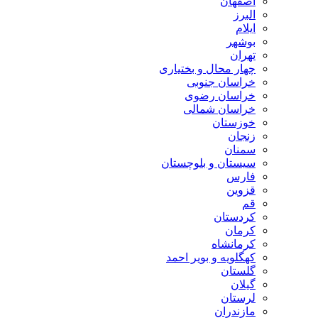
اصفهان
البرز
ایلام
بوشهر
تهران
چهار محال و بختیاری
خراسان جنوبی
خراسان رضوی
خراسان شمالی
خوزستان
زنجان
سمنان
سیستان و بلوچستان
فارس
قزوین
قم
کردستان
کرمان
کرمانشاه
کهگلویه و بویر احمد
گلستان
گیلان
لرستان
مازندران