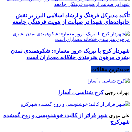
تأکید مدیرکل فرهنگ و ارشاد اسلامی البرز بر نقش
خانواده‌های شهدا در صیانت از هویت فرهنگی جامعه
شهردار کرج با تبریک «روز معمار»: شکوهمندی تمدن
بشری مرهون هنرمندی خلاقانه معماران است
جدیدترین مقالات
کرج شناسی ، آسارا
مهراب رجبی
شهر فراتر از کالبد: خوشنویسی و روح گمشده
علی مهری
شهرکرج