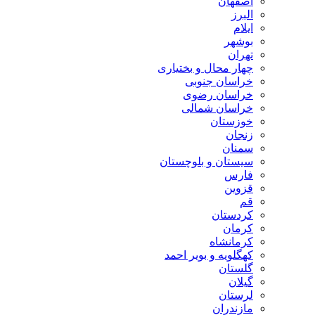
اصفهان
البرز
ایلام
بوشهر
تهران
چهار محال و بختیاری
خراسان جنوبی
خراسان رضوی
خراسان شمالی
خوزستان
زنجان
سمنان
سیستان و بلوچستان
فارس
قزوین
قم
کردستان
کرمان
کرمانشاه
کهگلویه و بویر احمد
گلستان
گیلان
لرستان
مازندران