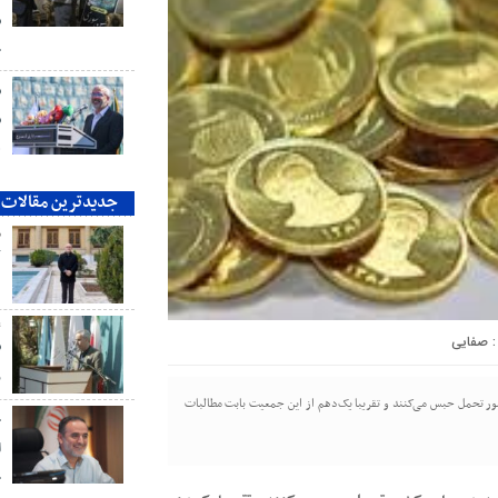
ش
ج
ش
ش
ه
جدیدترین مقالات
م
ک
ع
صفایی
ش
ر
رایم غیرعمد در سراسر کشور تحمل حبس می‌کنند و تقریبا یک‌دهم از این جمعیت بابت مطالبات
خ
ا
خ