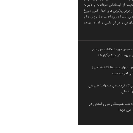
یت از ایستادگی شجاعانه و دلیرانه
 برابر زورگویی های آنها، اکنون شروع
ی اعم از زیرساخت ها و پل ها و
رویی و مراکز علمی و اداری نموده
 هفتمین دوره انتخابات شوراهای
 و روستا در کرج برگزار شد
: دوران منیت‌ها گذشته، امروز
زایی احزاب است
 قرارگاه فرماندهی صادرات؛ ضرورتی
ولید ملی
؛ شب همبستگی ملی و استانی در
و خون شهدا