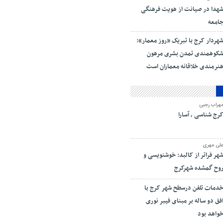
هدا در صیانت از هویت فرهنگی
امعه
هردار کرج با تبریک «روز معمار»:
کوهمندی تمدن بشری مرهون
نرمندی خلاقانه معماران است
هراب رجبی
رج شناسی ، آسارا
لی مهری
هر فراتر از کالبد: خوشنویسی و
وح گمشده شهرکرج
دمات تلفن درسطح شهر کرج با
فق دو ساله بر مبنای فیبر نوری
واهد بود