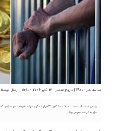
شناسه خبر : 1480 | تاریخ انتشار : 13 اکتبر 2024 - 15:10 | ارسال توسط :
رئیس هیات امناء ستاد دیه: هم اکنون ۱۳هزار محکوم ج
مهریه در بند بسرمی‌برند.