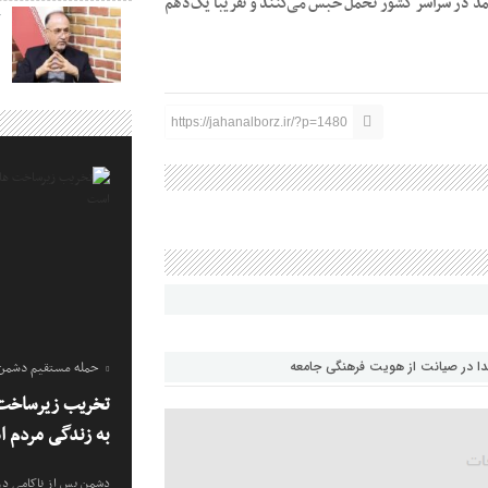
ن ۱۳هزار محکوم جرایم غیرعمد در سراسر کشور تحمل حبس می‌کنند و تقریبا یک‌دهم
ک
https://jahanalborz.ir/?p=1480
حمله مستقیم دشمن ب
هدا در صیانت از هویت فرهنگی جامعه
تخریب زیرساخت 
به زندگی مردم 
دشمن پس از ناکامی در 