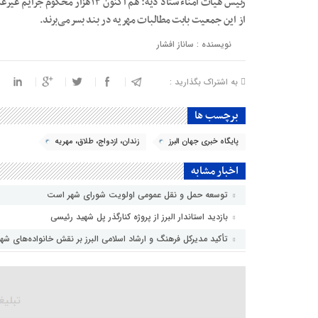
رئیس هیات امناء ستاد دیه: هم اکنو
از این جمعیت بابت مطالبات مهریه در بند بسرمی‌برند.
نویسنده : ساناز افشار
به اشتراک بگذارید :
برچسب ها
پایگاه خبری جهان البرز
زندان، ازدواج، طلاق، مهریه
اخبار مشابه
توسعه حمل و نقل عمومی اولویت شورای شهر است
بازدید استاندار البرز از پروژه کنارگذر پل شهید رئیسی
تأکید مدیرکل فرهنگ و ارشاد اسلامی البرز بر نقش خانواده‌های ش