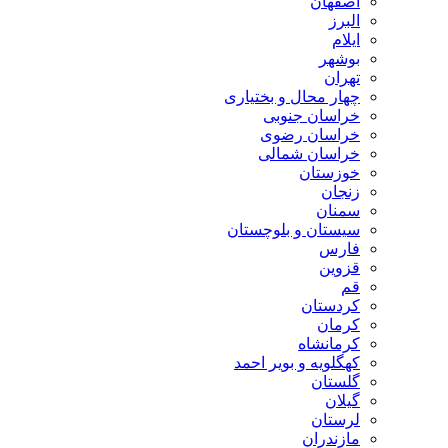
اصفهان
البرز
ایلام
بوشهر
تهران
چهار محال و بختیاری
خراسان جنوبی
خراسان رضوی
خراسان شمالی
خوزستان
زنجان
سمنان
سیستان و بلوچستان
فارس
قزوین
قم
کردستان
کرمان
کرمانشاه
کهگلویه و بویر احمد
گلستان
گیلان
لرستان
مازندران