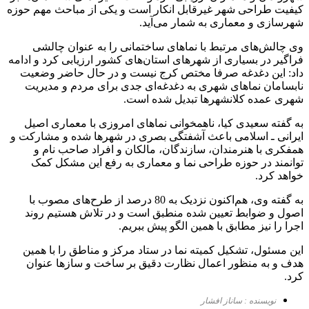
کیفیت طراحی شهر غیرقابل انکار است و یکی از مباحث مهم حوزه
شهرسازی و معماری به شمار می‌آید.
وی چالش‌های مرتبط با نماهای ساختمانی را به عنوان چالشی
فراگیر در بسیاری از شهرهای استان‌های کشور ارزیابی کرد و ادامه
داد: این دغدغه صرفا مختص کرج نیست و در حال حاضر وضعیت
نابسامان نماهای شهری به دغدغه‌ای جدی برای مردم و مدیریت
شهری عمده کلانشهرها تبدیل شده است.
به گفته سعیدی کیا، ناهمخوانی نماهای امروزی با معماری اصیل
ایرانی ـ اسلامی باعث آشفتگی بصری در شهرها شده و مشارکت و
همفکری با هنرمندان، سازندگان، مالکان و افراد صاحب نام و
توانمند در حوزه طراحی نما و معماری به رفع این مشکل کمک
خواهد کرد.
به گفته وی، هم‌اکنون نزدیک به 80 درصد از طرح‌های مصوب با
اصول و ضوابط تعیین شده منطبق است و در تلاش هستیم روند
اجرا را نیز مطابق با همین الگو پیش ببریم.
این مسئول، تشکیل کمیته نما در ستاد مرکز و مناطق را با همین
هدف و به منظور اعمال نظارت دقیق بر ساخت و سازها عنوان
کرد.
نویسنده : ساناز افشار