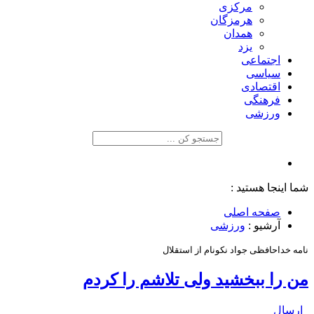
مرکزی
هرمزگان
همدان
یزد
اجتماعی
سیاسی
اقتصادی
فرهنگی
ورزشی
شما اینجا هستید :
صفحه اصلی
آرشیو :
ورزشی
نامه خداحافظی جواد نکونام از استقلال
من را ببخشید ولی تلاشم را کردم
ارسال