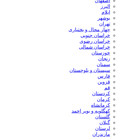
اصفهان
البرز
ایلام
بوشهر
تهران
چهار محال و بختیاری
خراسان جنوبی
خراسان رضوی
خراسان شمالی
خوزستان
زنجان
سمنان
سیستان و بلوچستان
فارس
قزوین
قم
کردستان
کرمان
کرمانشاه
کهگلویه و بویر احمد
گلستان
گیلان
لرستان
مازندران