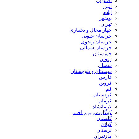
اصفهان
البرز
ایلام
بوشهر
تهران
چهار محال و بختیاری
خراسان جنوبی
خراسان رضوی
خراسان شمالی
خوزستان
زنجان
سمنان
سیستان و بلوچستان
فارس
قزوین
قم
کردستان
کرمان
کرمانشاه
کهگلویه و بویر احمد
گلستان
گیلان
لرستان
مازندران