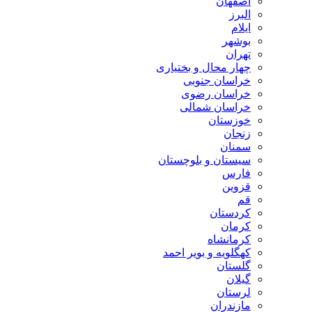
اصفهان
البرز
ایلام
بوشهر
تهران
چهار محال و بختیاری
خراسان جنوبی
خراسان رضوی
خراسان شمالی
خوزستان
زنجان
سمنان
سیستان و بلوچستان
فارس
قزوین
قم
کردستان
کرمان
کرمانشاه
کهگلویه و بویر احمد
گلستان
گیلان
لرستان
مازندران