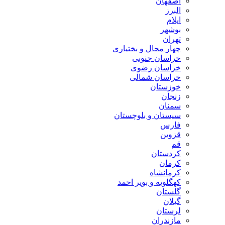
اصفهان
البرز
ایلام
بوشهر
تهران
چهار محال و بختیاری
خراسان جنوبی
خراسان رضوی
خراسان شمالی
خوزستان
زنجان
سمنان
سیستان و بلوچستان
فارس
قزوین
قم
کردستان
کرمان
کرمانشاه
کهگلویه و بویر احمد
گلستان
گیلان
لرستان
مازندران