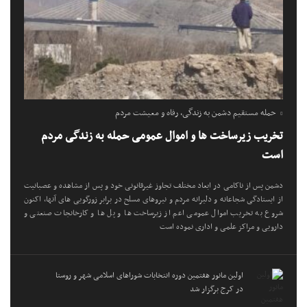
حمله مستقیم دشمن به زندگی، رفاه و معیشت مردم
تخریب زیرساخت ها و اموال عمومی حمله به زندگی مردم
است
دشمن پس از ناکامی در ابعاد مختلف تجاوز غیرقانونی خود و پس از مشاهده و عصبانیت
از ایستادگی شجاعانه و دلیرانه مردم و نیروهای مسلح در برابر زورگویی های آنها، اکنون
شروع به تخریب اموال عمومی اعم از زیرساخت ها و پل ها و کارخانجات صنعتی و
دارویی و مراکز علمی و اداری نموده است
اولین مانور هفتمین دوره انتخابات شوراهای اسلامی شهر و روستا
در کرج برگزار شد