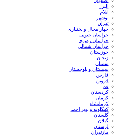
اصفهان
البرز
ایلام
بوشهر
تهران
چهار محال و بختیاری
خراسان جنوبی
خراسان رضوی
خراسان شمالی
خوزستان
زنجان
سمنان
سیستان و بلوچستان
فارس
قزوین
قم
کردستان
کرمان
کرمانشاه
کهگلویه و بویر احمد
گلستان
گیلان
لرستان
مازندران