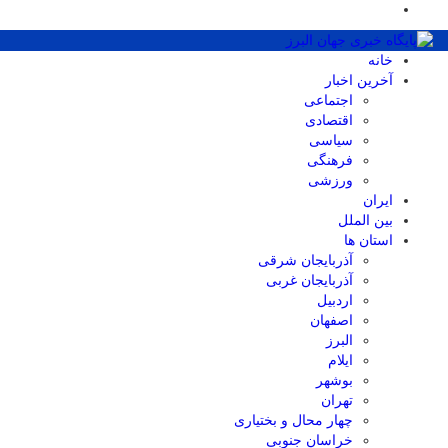
خانه
آخرین اخبار
اجتماعی
اقتصادی
سیاسی
فرهنگی
ورزشی
ایران
بین الملل
استان ها
آذربایجان شرقی
آذربایجان غربی
اردبیل
اصفهان
البرز
ایلام
بوشهر
تهران
چهار محال و بختیاری
خراسان جنوبی