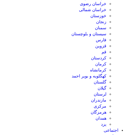
خراسان رضوی
خراسان شمالی
خوزستان
زنجان
سمنان
سیستان و بلوچستان
فارس
قزوین
قم
کردستان
کرمان
کرمانشاه
کهگلویه و بویر احمد
گلستان
گیلان
لرستان
مازندران
مرکزی
هرمزگان
همدان
یزد
اجتماعی