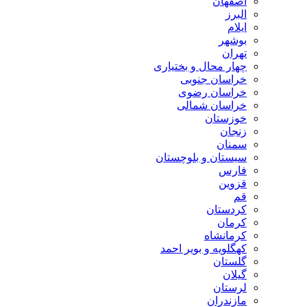
اصفهان
البرز
ایلام
بوشهر
تهران
چهار محال و بختیاری
خراسان جنوبی
خراسان رضوی
خراسان شمالی
خوزستان
زنجان
سمنان
سیستان و بلوچستان
فارس
قزوین
قم
کردستان
کرمان
کرمانشاه
کهگلویه و بویر احمد
گلستان
گیلان
لرستان
مازندران