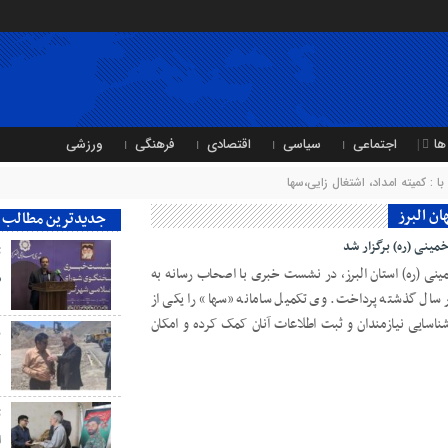
ها
اجتماعی
سیاسی
اقتصادی
فرهنگی
ورزشی
: کمیته امداد، اشتغال زایی،سها
ان البرز
جدیدترین مطالب
ینی (ره) برگزار شد
ت
مینی (ره) استان البرز، در نشست خبری با اصحاب رسانه به
ش
در سال گذشته پرداخت. وی تکمیل سامانه «سها» را یکی از
شناسایی نیازمندان و ثبت اطلاعات آنان کمک کرده و امکان
ب
ک
ت
ا