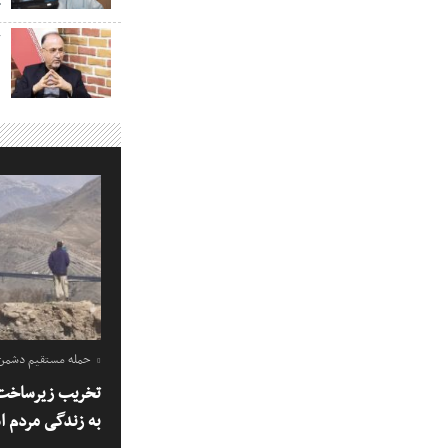
خ
ک
حمله مستقیم دشمن ب
تخریب زیرساخت 
به زندگی مردم 