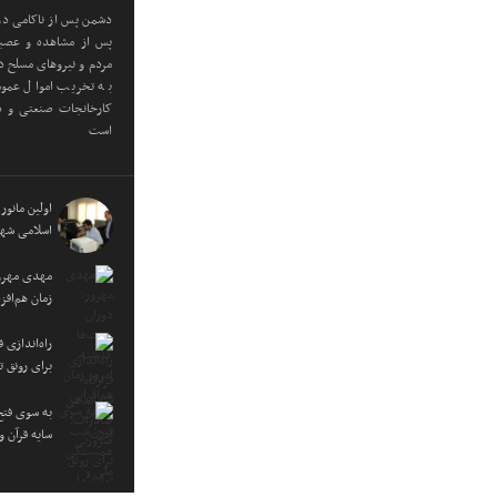
دشمن پس از ناکامی در 
پس از مشاهده و عصبان
مردم و نیروهای مسلح در
به تخریب اموال عموم
کارخانجات صنعتی و دا
است
اولین مانور
اسلامی شهر
مهدی مهرور
زمان هم‌اف
راه‌اندازی
برای رونق ت
به سوی فتح
سایه قرآن 