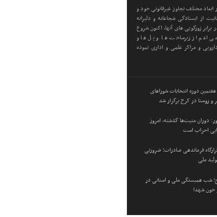
ابعاد مختلف تجاوز غیرقانونی خود و
یت از ایستادگی شجاعانه و دلیرانه
 برابر زورگویی های آنها، اکنون شروع
ی اعم از زیرساخت ها و پل ها و
رویی و مراکز علمی و اداری نموده
 هفتمین دوره انتخابات شوراهای
 و روستا در کرج برگزار شد
: دوران منیت‌ها گذشته، امروز
زایی احزاب است
 قرارگاه فرماندهی صادرات؛ ضرورتی
ولید ملی
؛ شب همبستگی ملی و استانی در
و خون شهدا