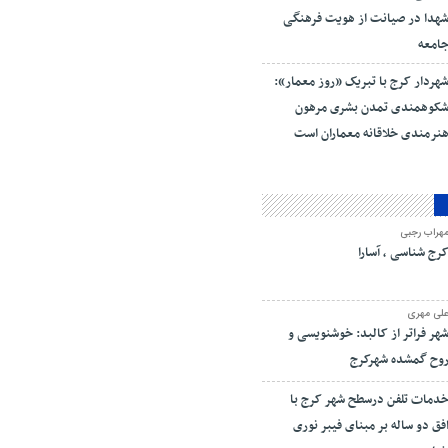
هدا در صیانت از هویت فرهنگی
امعه
هردار کرج با تبریک «روز معمار»:
کوهمندی تمدن بشری مرهون
نرمندی خلاقانه معماران است
هراب رجبی
رج شناسی ، آسارا
لی مهری
هر فراتر از کالبد: خوشنویسی و
وح گمشده شهرکرج
دمات تلفن درسطح شهر کرج با
فق دو ساله بر مبنای فیبر نوری