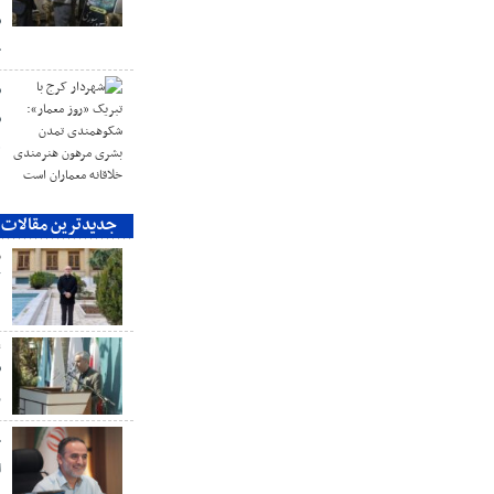
ش
ج
ش
ش
ه
جدیدترین مقالات
م
ک
ع
ش
ر
خ
ا