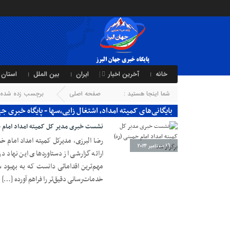
خانه
آخرین اخبار
ایران
بین الملل
استان 
شما اینجا هستید :
صفحه اصلی
برچسب زده شده با 
بایگانی‌های کمیته امداد، اشتغال زایی،سها - پایگاه خبری جه
نشست خبری مدیر کل کمیته امداد امام خم
رضا البرزی، مدیرکل کمیته امداد امام خ
19 سپتامبر 2024
ارائه گزارشی از دستاوردهای این نهاد 
مهم‌ترین اقداماتی دانست که به بهبود 
خدمات‌رسانی دقیق‌تر را فراهم آورده […]