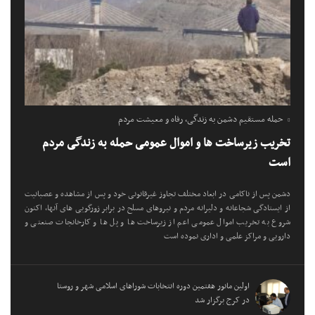
حمله مستقیم دشمن به زندگی، رفاه و معیشت مردم
تخریب زیرساخت ها و اموال عمومی حمله به زندگی مردم
است
دشمن پس از ناکامی در ابعاد مختلف تجاوز غیرقانونی خود و پس از مشاهده و عصبانیت
از ایستادگی شجاعانه و دلیرانه مردم و نیروهای مسلح در برابر زورگویی های آنها، اکنون
شروع به تخریب اموال عمومی اعم از زیرساخت ها و پل ها و کارخانجات صنعتی و
دارویی و مراکز علمی و اداری نموده است
اولین مانور هفتمین دوره انتخابات شوراهای اسلامی شهر و روستا
در کرج برگزار شد