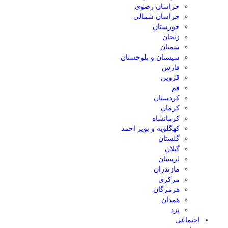
خراسان رضوی
خراسان شمالی
خوزستان
زنجان
سمنان
سیستان و بلوچستان
فارس
قزوین
قم
کردستان
کرمان
کرمانشاه
کهگلویه و بویر احمد
گلستان
گیلان
لرستان
مازندران
مرکزی
هرمزگان
همدان
یزد
اجتماعی