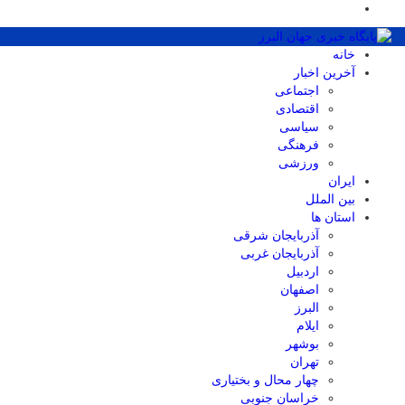
خانه
آخرین اخبار
اجتماعی
اقتصادی
سیاسی
فرهنگی
ورزشی
ایران
بین الملل
استان ها
آذربایجان شرقی
آذربایجان غربی
اردبیل
اصفهان
البرز
ایلام
بوشهر
تهران
چهار محال و بختیاری
خراسان جنوبی