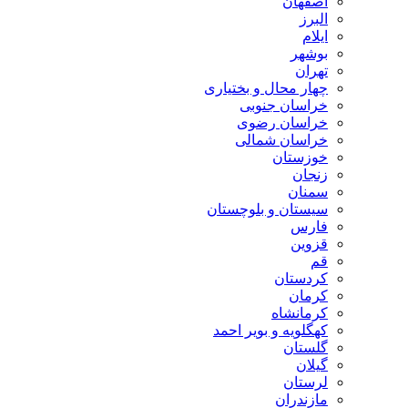
اصفهان
البرز
ایلام
بوشهر
تهران
چهار محال و بختیاری
خراسان جنوبی
خراسان رضوی
خراسان شمالی
خوزستان
زنجان
سمنان
سیستان و بلوچستان
فارس
قزوین
قم
کردستان
کرمان
کرمانشاه
کهگلویه و بویر احمد
گلستان
گیلان
لرستان
مازندران