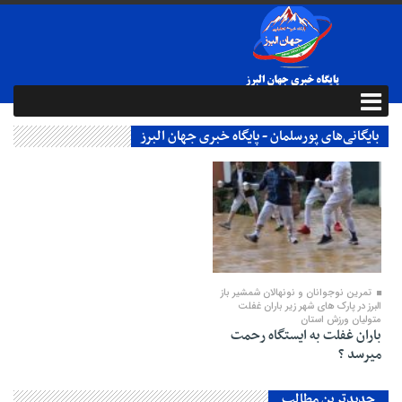
بایگانی‌های پورسلمان - پایگاه خبری جهان البرز
14 مه 2024
تمرین نوجوانان و نونهالان شمشیر باز
البرز در پارک های شهر زیر باران غفلت
متولیان ورزش استان
باران غفلت به ایستگاه رحمت
میرسد ؟
جدیدترین مطالب