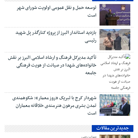
توسعه حمل و نقل عمومی اولویت شورای شهر
است
بازدید استاندار البرز از پروژه کنارگذر پل شهید
رئیسی
تأکید مدیرکل فرهنگ و ارشاد اسلامی البرز بر نقش
خانواده‌های شهدا در صیانت از هویت فرهنگی
جامعه
شهردار کرج با تبریک «روز معمار»: شکوهمندی
تمدن بشری مرهون هنرمندی خلاقانه معماران
است
جدیدترین مقالات
مهراب رجبی