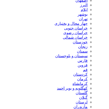
اصفهان
البرز
ایلام
بوشهر
تهران
چهار محال و بختیاری
خراسان جنوبی
خراسان رضوی
خراسان شمالی
خوزستان
زنجان
سمنان
سیستان و بلوچستان
فارس
قزوین
قم
کردستان
کرمان
کرمانشاه
کهگلویه و بویر احمد
گلستان
گیلان
لرستان
مازندران