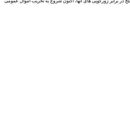
ح در برابر زورگویی های آنها، اکنون شروع به تخریب اموال عمومی