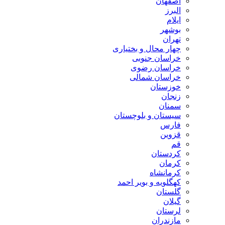
اصفهان
البرز
ایلام
بوشهر
تهران
چهار محال و بختیاری
خراسان جنوبی
خراسان رضوی
خراسان شمالی
خوزستان
زنجان
سمنان
سیستان و بلوچستان
فارس
قزوین
قم
کردستان
کرمان
کرمانشاه
کهگلویه و بویر احمد
گلستان
گیلان
لرستان
مازندران