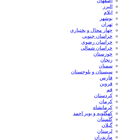
اصفهان
البرز
ایلام
بوشهر
تهران
چهار محال و بختیاری
خراسان جنوبی
خراسان رضوی
خراسان شمالی
خوزستان
زنجان
سمنان
سیستان و بلوچستان
فارس
قزوین
قم
کردستان
کرمان
کرمانشاه
کهگلویه و بویر احمد
گلستان
گیلان
لرستان
مازندران