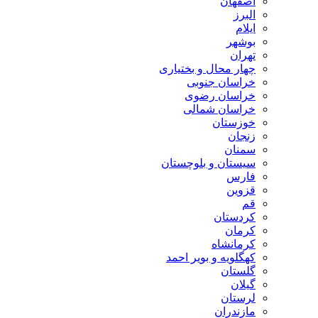
اصفهان
البرز
ایلام
بوشهر
تهران
چهار محال و بختیاری
خراسان جنوبی
خراسان رضوی
خراسان شمالی
خوزستان
زنجان
سمنان
سیستان و بلوچستان
فارس
قزوین
قم
کردستان
کرمان
کرمانشاه
کهگلویه و بویر احمد
گلستان
گیلان
لرستان
مازندران