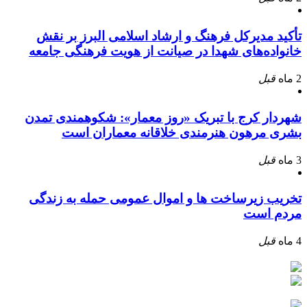
تأکید مدیرکل فرهنگ و ارشاد اسلامی البرز بر نقش
خانواده‌های شهدا در صیانت از هویت فرهنگی جامعه
2 ماه
قبل
شهردار کرج با تبریک «روز معمار»: شکوهمندی تمدن
بشری مرهون هنرمندی خلاقانه معماران است
3 ماه
قبل
تخریب زیرساخت ها و اموال عمومی حمله به زندگی
مردم است
4 ماه
قبل