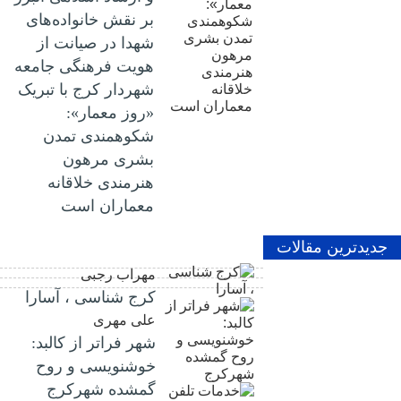
بر نقش خانواده‌های
شهدا در صیانت از
هویت فرهنگی جامعه
شهردار کرج با تبریک
«روز معمار»:
شکوهمندی تمدن
بشری مرهون
هنرمندی خلاقانه
معماران است
جدیدترین مقالات
مهراب رجبی
کرج شناسی ، آسارا
علی مهری
شهر فراتر از کالبد:
خوشنویسی و روح
گمشده شهرکرج