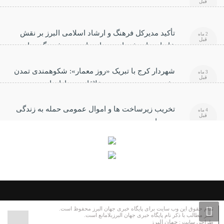
قبل
تأکید مدیرکل فرهنگ و ارشاد اسلامی البرز بر نقش
2 ماه
قبل
خانواده‌های شهدا در صیانت از هویت فرهنگی جامعه
شهردار کرج با تبریک «روز معمار»: شکوهمندی تمدن
3 ماه
قبل
بشری مرهون هنرمندی خلاقانه معماران است
تخریب زیرساخت ها و اموال عمومی حمله به زندگی
4 ماه
قبل
مردم است
تمام حقوق این وب سایت برای پایگاه خبری جهان البرز محفوظ است.
نشر مطالب با ذکر نام پایگاه خبری جهان البرزبلامانع است.
جهان البرز
طراحی سایت :