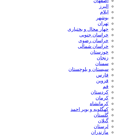
اصفهان
البرز
ایلام
بوشهر
تهران
چهار محال و بختیاری
خراسان جنوبی
خراسان رضوی
خراسان شمالی
خوزستان
زنجان
سمنان
سیستان و بلوچستان
فارس
قزوین
قم
کردستان
کرمان
کرمانشاه
کهگلویه و بویر احمد
گلستان
گیلان
لرستان
مازندران