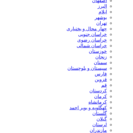
اصفهان
البرز
ایلام
بوشهر
تهران
چهار محال و بختیاری
خراسان جنوبی
خراسان رضوی
خراسان شمالی
خوزستان
زنجان
سمنان
سیستان و بلوچستان
فارس
قزوین
قم
کردستان
کرمان
کرمانشاه
کهگلویه و بویر احمد
گلستان
گیلان
لرستان
مازندران