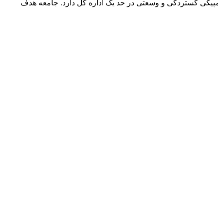
ه خبری جهان البرز مطرح کرد : هیات انجمن های ورزشی با ۳۰ انجمن فعال، و ۵ رشته ورزشی المپیکی گستردگی و وسعتی در حد یک اداره کل دارد. جامعه هدف