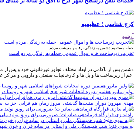
خدمات تلفن درسطح شهر کرج با افق دو ساله بر مبنای فیب
کرج شناسی ؛ عظیمیه
آرشیو
حمله مستقیم دشمن به زندگی، رفاه و معیشت مردم
تخریب زیرساخت ها و اموال عمومی حمله به زندگی مردم است
دشمن پس از ناکامی در ابعاد مختلف تجاوز غیرقانونی خود و پس از م
اعم از زیرساخت ها و پل ها و کارخانجات صنعتی و دارویی و مراکز ع
اولین مانور هفتمین دوره انتخابات شوراهای اسلامی شهر و روستا در 
مهدی مهرور: دوران منیت‌ها گذشته، امروز زمان هم‌افزایی احزاب ا
راه‌اندازی قرارگاه فرماندهی صادرات؛ ضرورتی برای رونق تولید ملی
به سوی فتح؛ شب همبستگی ملی و استانی در سایه قرآن و خون شهدا