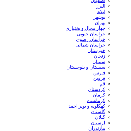
اصفهان
البرز
ایلام
بوشهر
تهران
چهار محال و بختیاری
خراسان جنوبی
خراسان رضوی
خراسان شمالی
خوزستان
زنجان
سمنان
سیستان و بلوچستان
فارس
قزوین
قم
کردستان
کرمان
کرمانشاه
کهگلویه و بویر احمد
گلستان
گیلان
لرستان
مازندران