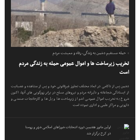
حمله مستقیم دشمن به زندگی، رفاه و معیشت مردم
تخریب زیرساخت ها و اموال عمومی حمله به زندگی مردم
است
دشمن پس از ناکامی در ابعاد مختلف تجاوز غیرقانونی خود و پس از مشاهده و عصبانیت
از ایستادگی شجاعانه و دلیرانه مردم و نیروهای مسلح در برابر زورگویی های آنها، اکنون
شروع به تخریب اموال عمومی اعم از زیرساخت ها و پل ها و کارخانجات صنعتی و
دارویی و مراکز علمی و اداری نموده است
اولین مانور هفتمین دوره انتخابات شوراهای اسلامی شهر و روستا
در کرج برگزار شد