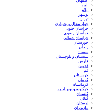
اصفهان
البرز
ایلام
بوشهر
تهران
چهار محال و بختیاری
خراسان جنوبی
خراسان رضوی
خراسان شمالی
خوزستان
زنجان
سمنان
سیستان و بلوچستان
فارس
قزوین
قم
کردستان
کرمان
کرمانشاه
کهگلویه و بویر احمد
گلستان
گیلان
لرستان
مازندران