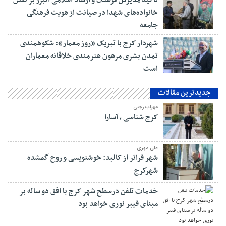
تأکید مدیرکل فرهنگ و ارشاد اسلامی البرز بر نقش
خانواده‌های شهدا در صیانت از هویت فرهنگی
جامعه
شهردار کرج با تبریک «روز معمار»: شکوهمندی
تمدن بشری مرهون هنرمندی خلاقانه معماران
است
جدیدترین مقالات
مهراب رجبی
کرج شناسی ، آسارا
علی مهری
شهر فراتر از کالبد: خوشنویسی و روح گمشده
شهرکرج
خدمات تلفن درسطح شهر کرج با افق دو ساله بر
مبنای فیبر نوری خواهد بود