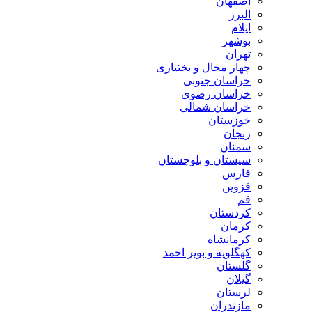
اصفهان
البرز
ایلام
بوشهر
تهران
چهار محال و بختیاری
خراسان جنوبی
خراسان رضوی
خراسان شمالی
خوزستان
زنجان
سمنان
سیستان و بلوچستان
فارس
قزوین
قم
کردستان
کرمان
کرمانشاه
کهگلویه و بویر احمد
گلستان
گیلان
لرستان
مازندران