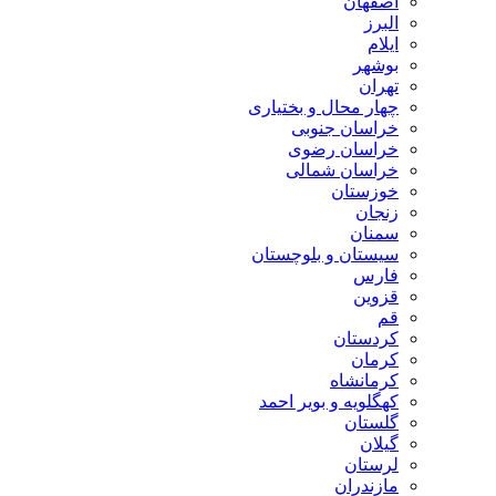
اصفهان
البرز
ایلام
بوشهر
تهران
چهار محال و بختیاری
خراسان جنوبی
خراسان رضوی
خراسان شمالی
خوزستان
زنجان
سمنان
سیستان و بلوچستان
فارس
قزوین
قم
کردستان
کرمان
کرمانشاه
کهگلویه و بویر احمد
گلستان
گیلان
لرستان
مازندران