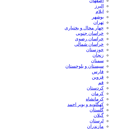
اصفهان
البرز
ایلام
بوشهر
تهران
چهار محال و بختیاری
خراسان جنوبی
خراسان رضوی
خراسان شمالی
خوزستان
زنجان
سمنان
سیستان و بلوچستان
فارس
قزوین
قم
کردستان
کرمان
کرمانشاه
کهگلویه و بویر احمد
گلستان
گیلان
لرستان
مازندران