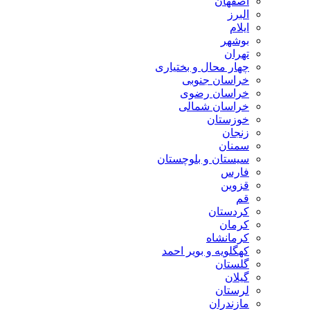
اصفهان
البرز
ایلام
بوشهر
تهران
چهار محال و بختیاری
خراسان جنوبی
خراسان رضوی
خراسان شمالی
خوزستان
زنجان
سمنان
سیستان و بلوچستان
فارس
قزوین
قم
کردستان
کرمان
کرمانشاه
کهگلویه و بویر احمد
گلستان
گیلان
لرستان
مازندران