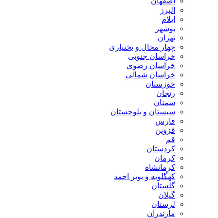
اصفهان
البرز
ایلام
بوشهر
تهران
چهار محال و بختیاری
خراسان جنوبی
خراسان رضوی
خراسان شمالی
خوزستان
زنجان
سمنان
سیستان و بلوچستان
فارس
قزوین
قم
کردستان
کرمان
کرمانشاه
کهگلویه و بویر احمد
گلستان
گیلان
لرستان
مازندران