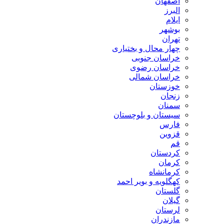
اصفهان
البرز
ایلام
بوشهر
تهران
چهار محال و بختیاری
خراسان جنوبی
خراسان رضوی
خراسان شمالی
خوزستان
زنجان
سمنان
سیستان و بلوچستان
فارس
قزوین
قم
کردستان
کرمان
کرمانشاه
کهگلویه و بویر احمد
گلستان
گیلان
لرستان
مازندران