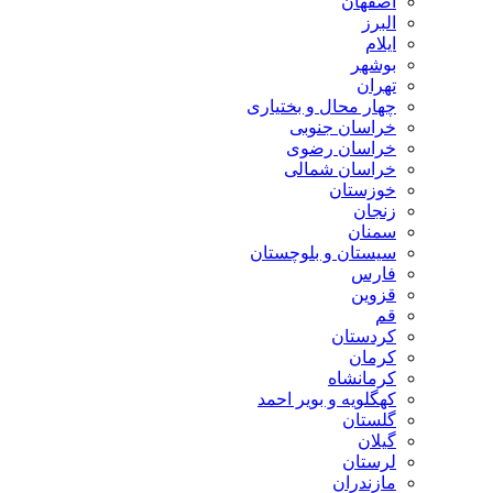
اصفهان
البرز
ایلام
بوشهر
تهران
چهار محال و بختیاری
خراسان جنوبی
خراسان رضوی
خراسان شمالی
خوزستان
زنجان
سمنان
سیستان و بلوچستان
فارس
قزوین
قم
کردستان
کرمان
کرمانشاه
کهگلویه و بویر احمد
گلستان
گیلان
لرستان
مازندران