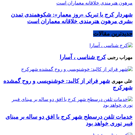
شهردار کرج با تبریک «روز معمار»: شکوهمندی تمدن
بشری مرهون هنرمندی خلاقانه معماران است
جدیدترین مقالات
کرج شناسی ، آسارا
مهراب رجبی
شهر فراتر از کالبد: خوشنویسی و روح گمشده
علی مهری
شهرکرج
خدمات تلفن درسطح شهر کرج با افق دو ساله بر مبنای
فیبر نوری خواهد بود