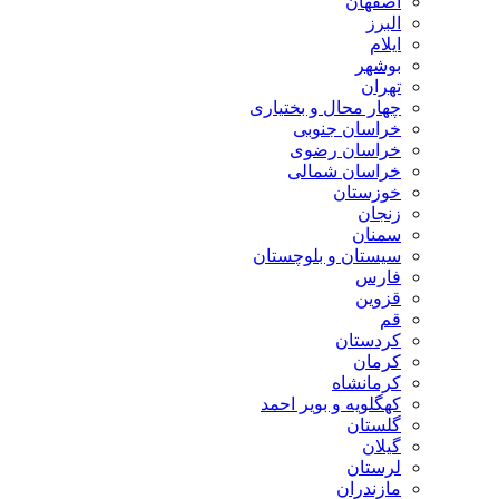
اصفهان
البرز
ایلام
بوشهر
تهران
چهار محال و بختیاری
خراسان جنوبی
خراسان رضوی
خراسان شمالی
خوزستان
زنجان
سمنان
سیستان و بلوچستان
فارس
قزوین
قم
کردستان
کرمان
کرمانشاه
کهگلویه و بویر احمد
گلستان
گیلان
لرستان
مازندران