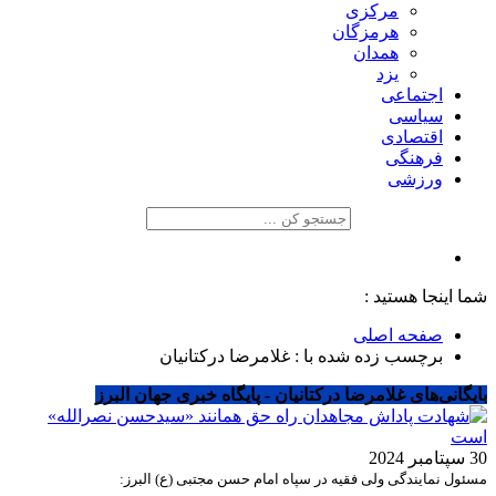
مرکزی
هرمزگان
همدان
یزد
اجتماعی
سیاسی
اقتصادی
فرهنگی
ورزشی
شما اینجا هستید :
صفحه اصلی
برچسب زده شده با : غلامرضا درکتانیان
بایگانی‌های غلامرضا درکتانیان - پایگاه خبری جهان البرز
30 سپتامبر 2024
مسئول نمایندگی ولی فقیه در سپاه امام حسن مجتبی (ع) البرز: