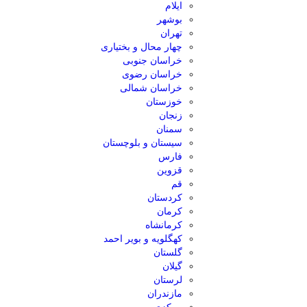
ایلام
بوشهر
تهران
چهار محال و بختیاری
خراسان جنوبی
خراسان رضوی
خراسان شمالی
خوزستان
زنجان
سمنان
سیستان و بلوچستان
فارس
قزوین
قم
کردستان
کرمان
کرمانشاه
کهگلویه و بویر احمد
گلستان
گیلان
لرستان
مازندران