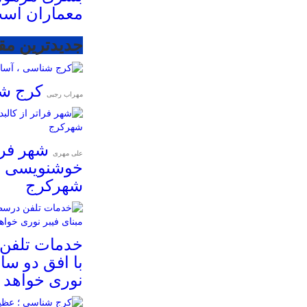
معماران اس
جدیدترین مق
کرج شن
مهراب رجبی
شهر فرات
علی مهری
خوشنویسی و
شهرکرج
خدمات تلفن
با افق دو سال
نوری خواهد ب