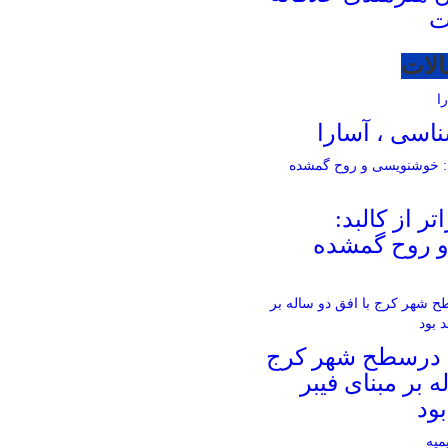
ت
الات
اسی ، آسارا
ر از کالبد:
 روح گمشده
 درسطح شهر کرج
ه بر مبنای فیبر
ود