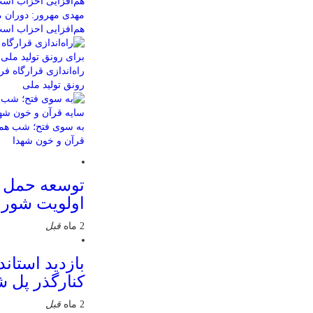
مهدی مهرور: دوران م
هم‌افزایی احزاب اس
راه‌اندازی قرارگاه 
رونق تولید ملی
به سوی فتح؛ شب همب
قرآن و خون شهدا
توسعه حمل 
اولویت شور
2 ماه
قبل
بازدید استاند
کنارگذر پل 
2 ماه
قبل