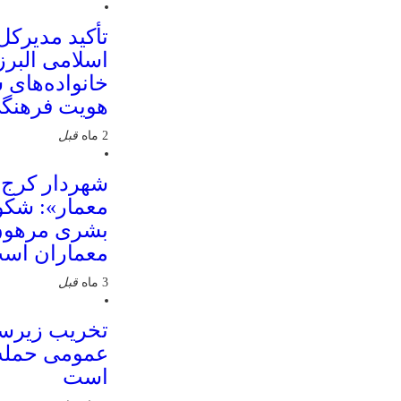
تأکید مدیرکل
اسلامی البرز
خانواده‌های 
هویت فرهنگی
2 ماه
قبل
شهردار کرج ب
معمار»: شکو
بشری مرهون 
معماران اس
3 ماه
قبل
تخریب زیرسا
عمومی حمله 
است