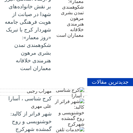
بر نقش خانواده‌های
شهدا در صیانت از
هویت فرهنگی جامعه
شهردار کرج با تبریک
«روز معمار»:
شکوهمندی تمدن
بشری مرهون
هنرمندی خلاقانه
معماران است
جدیدترین مقالات
مهراب رجبی
کرج شناسی ، آسارا
علی مهری
شهر فراتر از کالبد:
خوشنویسی و روح
گمشده شهرکرج