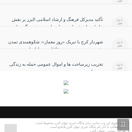
قبل
تأکید مدیرکل فرهنگ و ارشاد اسلامی البرز بر نقش
2 ماه
قبل
خانواده‌های شهدا در صیانت از هویت فرهنگی جامعه
شهردار کرج با تبریک «روز معمار»: شکوهمندی تمدن
3 ماه
قبل
بشری مرهون هنرمندی خلاقانه معماران است
تخریب زیرساخت ها و اموال عمومی حمله به زندگی
4 ماه
قبل
مردم است
تمام حقوق این وب سایت برای پایگاه خبری جهان البرز محفوظ است.
نشر مطالب با ذکر نام پایگاه خبری جهان البرزبلامانع است.
جهان البرز
طراحی سایت :