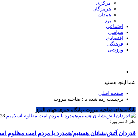
مرکزی
هرمزگان
همدان
یزد
اجتماعی
سیاسی
اقتصادی
فرهنگی
ورزشی
شما اینجا هستید :
صفحه اصلی
برچسب زده شده با : ضاحیه بیروت
بایگانی‌های ضاحیه بیروت - پایگاه خبری جهان البرز
28 سپتامبر 2024
علی قاسم پور ؛
قدردان آتش‌نشانان هستیم/همدرد با مردم امت مظلوم اسل