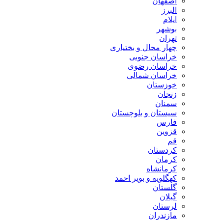
اصفهان
البرز
ایلام
بوشهر
تهران
چهار محال و بختیاری
خراسان جنوبی
خراسان رضوی
خراسان شمالی
خوزستان
زنجان
سمنان
سیستان و بلوچستان
فارس
قزوین
قم
کردستان
کرمان
کرمانشاه
کهگلویه و بویر احمد
گلستان
گیلان
لرستان
مازندران