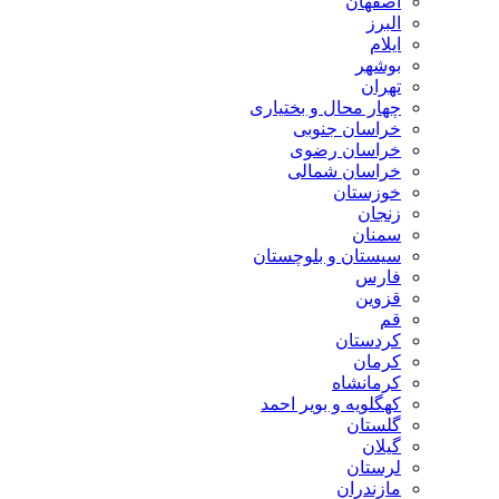
اصفهان
البرز
ایلام
بوشهر
تهران
چهار محال و بختیاری
خراسان جنوبی
خراسان رضوی
خراسان شمالی
خوزستان
زنجان
سمنان
سیستان و بلوچستان
فارس
قزوین
قم
کردستان
کرمان
کرمانشاه
کهگلویه و بویر احمد
گلستان
گیلان
لرستان
مازندران