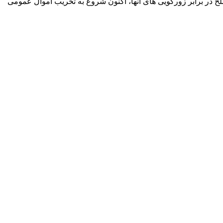
ح در برابر زورگویی های آنها، اکنون شروع به تخریب اموال عمومی