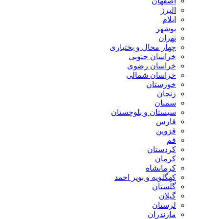
اصفهان
البرز
ایلام
بوشهر
تهران
چهار محال و بختیاری
خراسان جنوبی
خراسان رضوی
خراسان شمالی
خوزستان
زنجان
سمنان
سیستان و بلوچستان
فارس
قزوین
قم
کردستان
کرمان
کرمانشاه
کهگلویه و بویر احمد
گلستان
گیلان
لرستان
مازندران