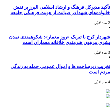
تأکید مدیرکل فرهنگ و ارشاد اسلامی البرز بر نقش
خانواده‌های شهدا در صیانت از هویت فرهنگی جامعه
2 ماه
قبل
شهردار کرج با تبریک «روز معمار»: شکوهمندی تمدن
بشری مرهون هنرمندی خلاقانه معماران است
3 ماه
قبل
تخریب زیرساخت ها و اموال عمومی حمله به زندگی
مردم است
4 ماه
قبل