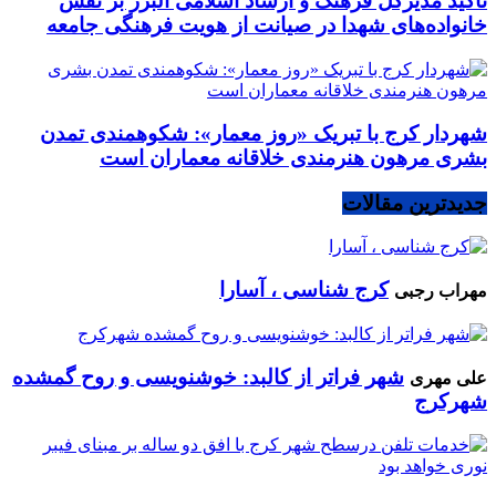
تأکید مدیرکل فرهنگ و ارشاد اسلامی البرز بر نقش
خانواده‌های شهدا در صیانت از هویت فرهنگی جامعه
شهردار کرج با تبریک «روز معمار»: شکوهمندی تمدن
بشری مرهون هنرمندی خلاقانه معماران است
جدیدترین مقالات
کرج شناسی ، آسارا
مهراب رجبی
شهر فراتر از کالبد: خوشنویسی و روح گمشده
علی مهری
شهرکرج