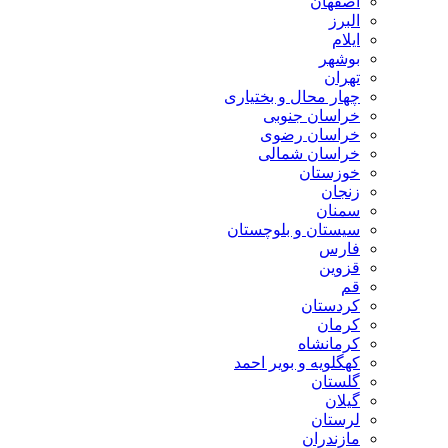
اصفهان
البرز
ایلام
بوشهر
تهران
چهار محال و بختیاری
خراسان جنوبی
خراسان رضوی
خراسان شمالی
خوزستان
زنجان
سمنان
سیستان و بلوچستان
فارس
قزوین
قم
کردستان
کرمان
کرمانشاه
کهگلویه و بویر احمد
گلستان
گیلان
لرستان
مازندران