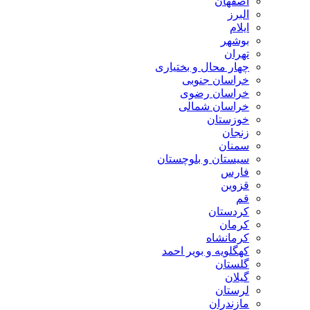
اصفهان
البرز
ایلام
بوشهر
تهران
چهار محال و بختیاری
خراسان جنوبی
خراسان رضوی
خراسان شمالی
خوزستان
زنجان
سمنان
سیستان و بلوچستان
فارس
قزوین
قم
کردستان
کرمان
کرمانشاه
کهگلویه و بویر احمد
گلستان
گیلان
لرستان
مازندران