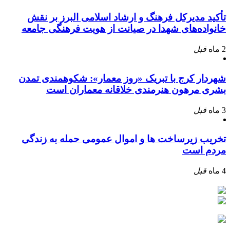
تأکید مدیرکل فرهنگ و ارشاد اسلامی البرز بر نقش
خانواده‌های شهدا در صیانت از هویت فرهنگی جامعه
2 ماه
قبل
شهردار کرج با تبریک «روز معمار»: شکوهمندی تمدن
بشری مرهون هنرمندی خلاقانه معماران است
3 ماه
قبل
تخریب زیرساخت ها و اموال عمومی حمله به زندگی
مردم است
4 ماه
قبل