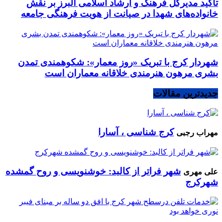
تأکید مدیرکل فرهنگ و ارشاد اسلامی البرز بر نقش
خانواده‌های شهدا در صیانت از هویت فرهنگی جامعه
شهردار کرج با تبریک «روز معمار»: شکوهمندی تمدن
بشری مرهون هنرمندی خلاقانه معماران است
جدیدترین مقالات
کرج شناسی ، آسارا
مهراب رجبی
شهر فراتر از کالبد: خوشنویسی و روح گمشده
علی مهری
شهرکرج