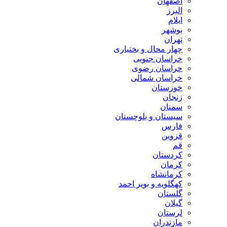
اصفهان
البرز
ایلام
بوشهر
تهران
چهار محال و بختیاری
خراسان جنوبی
خراسان رضوی
خراسان شمالی
خوزستان
زنجان
سمنان
سیستان و بلوچستان
فارس
قزوین
قم
کردستان
کرمان
کرمانشاه
کهگلویه و بویر احمد
گلستان
گیلان
لرستان
مازندران