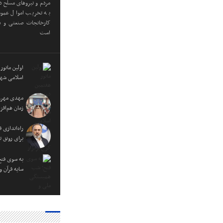
مردم و نیروهای مسلح در
به تخریب اموال عموم
کارخانجات صنعتی و دا
است
اولین مانور
اسلامی شهر
مهدی مهرور
زمان هم‌اف
راه‌اندازی
برای رونق ت
به سوی فتح
سایه قرآن 