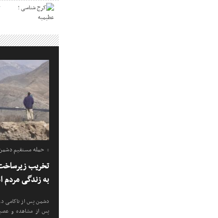
ک
حمله مستقیم دشمن ب
تخریب زیرساخت 
به زندگی مردم 
دشمن پس از ناکامی در 
پس از مشاهده و عصبان