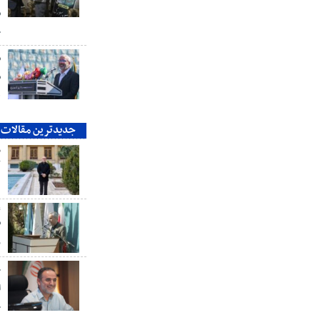
ش
ج
ش
ش
ه
جدیدترین مقالات
م
ک
ع
ش
ر
خ
ا
خ