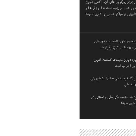
 برابر زورگویی های آنها، اکنون شروع
ی اعم از زیرساخت ها و پل ها و
رویی و مراکز علمی و اداری نموده
 هفتمین دوره انتخابات شوراهای
 و روستا در کرج برگزار شد
: دوران منیت‌ها گذشته، امروز
زایی احزاب است
 قرارگاه فرماندهی صادرات؛ ضرورتی
ولید ملی
؛ شب همبستگی ملی و استانی در
و خون شهدا