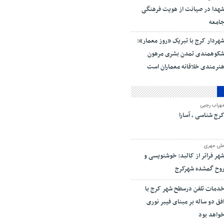
هدا در صیانت از هویت فرهنگی
امعه
هردار کرج با تبریک «روز معمار»:
کوهمندی تمدن بشری مرهون
نرمندی خلاقانه معماران است
هراب رجبی
رج شناسی ، آسارا
لی مهری
هر فراتر از کالبد: خوشنویسی و
وح گمشده شهرکرج
دمات تلفن درسطح شهر کرج با
فق دو ساله بر مبنای فیبر نوری
واهد بود