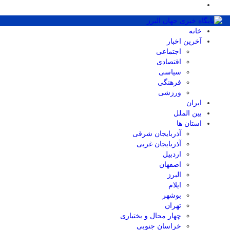
خانه
آخرین اخبار
اجتماعی
اقتصادی
سیاسی
فرهنگی
ورزشی
ایران
بین الملل
استان ها
آذربایجان شرقی
آذربایجان غربی
اردبیل
اصفهان
البرز
ایلام
بوشهر
تهران
چهار محال و بختیاری
خراسان جنوبی