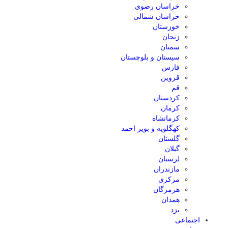
خراسان رضوی
خراسان شمالی
خوزستان
زنجان
سمنان
سیستان و بلوچستان
فارس
قزوین
قم
کردستان
کرمان
کرمانشاه
کهگلویه و بویر احمد
گلستان
گیلان
لرستان
مازندران
مرکزی
هرمزگان
همدان
یزد
اجتماعی