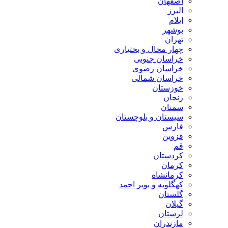
اصفهان
البرز
ایلام
بوشهر
تهران
چهار محال و بختیاری
خراسان جنوبی
خراسان رضوی
خراسان شمالی
خوزستان
زنجان
سمنان
سیستان و بلوچستان
فارس
قزوین
قم
کردستان
کرمان
کرمانشاه
کهگلویه و بویر احمد
گلستان
گیلان
لرستان
مازندران